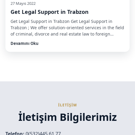
27 Mayıs 2022
Get Legal Support in Trabzon
Get Legal Support in Trabzon Get Legal Support in
Trabzon ; We offer solution-oriented services in the field
of criminal, divorce and real estate law to foreign
citizens looking for a lawyer in Trabzon. To benefit from
Devamını Oku
this service, you can make an appointment through our
office number. Residence permit and citizenship
procedures In order […]
İLETİŞİM
İletişim Bilgilerimiz
Telefon:
0(532)445 61 77