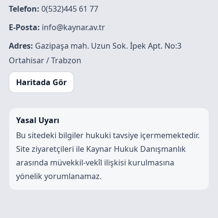
Telefon:
0(532)445 61 77
E-Posta:
info@kaynar.av.tr
Adres:
Gazipaşa mah. Uzun Sok. İpek Apt. No:3
Ortahisar / Trabzon
Haritada Gör
Yasal Uyarı
Bu sitedeki bilgiler hukuki tavsiye içermemektedir.
Site ziyaretçileri ile Kaynar Hukuk Danışmanlık
arasında müvekkil-vekîl ilişkisi kurulmasına
yönelik yorumlanamaz.