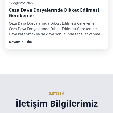
12 Ağustos 2022
Ceza Dava Dosyalarında Dikkat Edilmesi
Gerekenler
Ceza Dava Dosyalarında Dikkat Edilmesi Gerekenler
Ceza Dava Dosyalarında Dikkat Edilmesi Gerekenler;
Dava kazanmak ya da dava sonucunda tahsilat yapmak
suretiyle istenilen başarı elde edilebilir. Ancak
Devamını Oku
bunlardan daha önemli olan bir şey vardır ki o da hukuk
hizmetinde süreklilik ve istikrardır. Kaynar Hukuk
bürosu olarak sizlere profesyonel çözüm önerileri
sunuyoruz. Özellikle ceza hukuku alanında Trabzon […]
İLETİŞİM
İletişim Bilgilerimiz