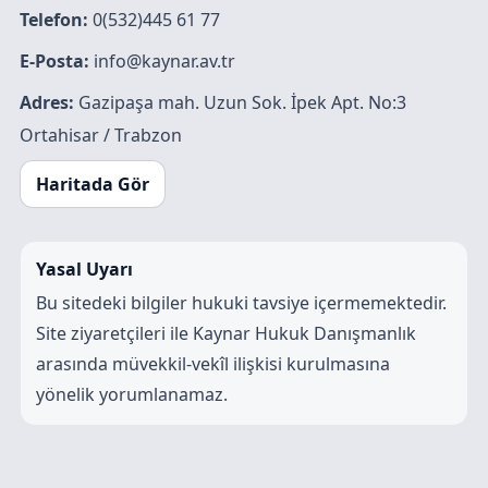
Telefon:
0(532)445 61 77
E-Posta:
info@kaynar.av.tr
Adres:
Gazipaşa mah. Uzun Sok. İpek Apt. No:3
Ortahisar / Trabzon
Haritada Gör
Yasal Uyarı
Bu sitedeki bilgiler hukuki tavsiye içermemektedir.
Site ziyaretçileri ile Kaynar Hukuk Danışmanlık
arasında müvekkil-vekîl ilişkisi kurulmasına
yönelik yorumlanamaz.