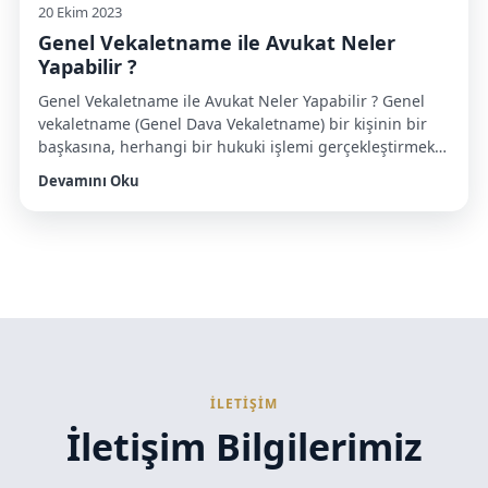
20 Ekim 2023
Genel Vekaletname ile Avukat Neler
Yapabilir ?
Genel Vekaletname ile Avukat Neler Yapabilir ? Genel
vekaletname (Genel Dava Vekaletname) bir kişinin bir
başkasına, herhangi bir hukuki işlemi gerçekleştirmek
veya temsil etmek için verdiği yetki belgesidir. Genel
Devamını Oku
Dava Vekaletnamesi vekilin (yetkili) kişi adına belirli
görevleri yerine getirmesine izin verir. Genel
vekaletname (genel dava vekaletnamesi), kapsamlı bir
yetki sağlar ve genellikle özel durumlarla sınırlı […]
İLETİŞİM
İletişim Bilgilerimiz