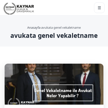
☰
Anasayfa
›
avukata genel vekaletname
avukata genel vekaletname