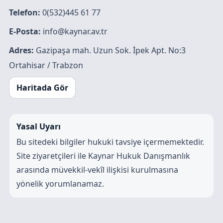
Telefon:
0(532)445 61 77
E-Posta:
info@kaynar.av.tr
Adres:
Gazipaşa mah. Uzun Sok. İpek Apt. No:3
Ortahisar / Trabzon
Haritada Gör
Yasal Uyarı
Bu sitedeki bilgiler hukuki tavsiye içermemektedir.
Site ziyaretçileri ile Kaynar Hukuk Danışmanlık
arasında müvekkil-vekîl ilişkisi kurulmasına
yönelik yorumlanamaz.