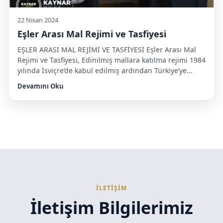
22 Nisan 2024
Eşler Arası Mal Rejimi ve Tasfiyesi
EŞLER ARASI MAL REJİMİ VE TASFİYESİ Eşler Arası Mal
Rejimi ve Tasfiyesi, Edinilmiş mallara katılma rejimi 1984
yılında İsviçre’de kabul edilmiş ardından Türkiye’ye
uyarlanmış ve 1 Ocak 2002 tarihinde ülkemizde de
Devamını Oku
yürürlüğe girmiştir. Ancak iki ülke arasında çok büyük
uygulama farkları yaşanmaktadır. Çünkü ülkemizde
hileli yani muvazaalı işlem sayısı çok fazla olmaktadır.
Mal kaçırma ya […]
İLETİŞİM
İletişim Bilgilerimiz