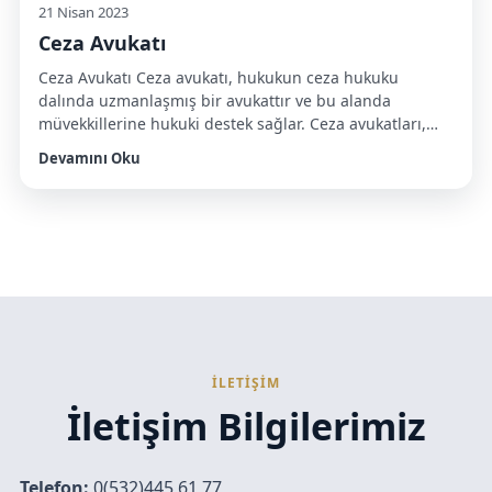
21 Nisan 2023
Ceza Avukatı
Ceza Avukatı Ceza avukatı, hukukun ceza hukuku
dalında uzmanlaşmış bir avukattır ve bu alanda
müvekkillerine hukuki destek sağlar. Ceza avukatları,
müvekkillerinin haklarını savunmak, hapis cezalarından
Devamını Oku
korunmak veya cezalarını en aza indirmek için çalışırlar.
Ceza avukatları, birçok farklı ceza davası türünde
çalışabilirler, örneğin: Cinayet, adam öldürme, kasten
yaralama ve benzeri suçlar gibi ağır suçlar Uyuşturucu
[…]
İLETİŞİM
İletişim Bilgilerimiz
Telefon:
0(532)445 61 77