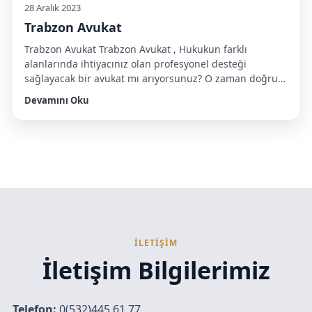
28 Aralık 2023
Trabzon Avukat
Trabzon Avukat Trabzon Avukat , Hukukun farklı
alanlarında ihtiyacınız olan profesyonel desteği
sağlayacak bir avukat mı arıyorsunuz? O zaman doğru
yerdesiniz! Trabzon’da, her türlü hukuki konuda size
Devamını Oku
yardımcı olacak uzman avukatlarla tanışmaya hazır
olun. Bu blog yazısında, Trabzon’da bulabileceğiniz
farklı avukatlık alanlarına odaklanacağız. Eğer size en
çok ihtiyacınız olan avukat hakkında bilgi almak
istiyorsanız, okumaya […]
İLETİŞİM
İletişim Bilgilerimiz
Telefon:
0(532)445 61 77