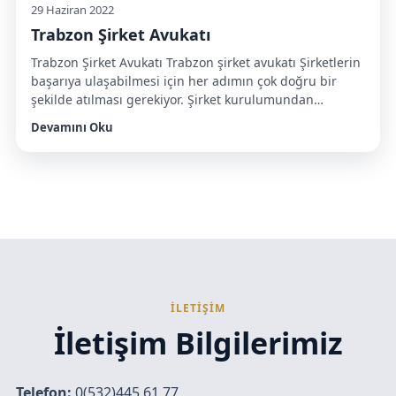
29 Haziran 2022
Trabzon Şirket Avukatı
Trabzon Şirket Avukatı Trabzon şirket avukatı Şirketlerin
başarıya ulaşabilmesi için her adımın çok doğru bir
şekilde atılması gerekiyor. Şirket kurulumundan
büyüme ve gelişme sürecine kadar her aşamanın
Devamını Oku
kusursuz ilerlemesi şart. Hizmet verilecek olan sektör ne
olursa olsun şirket kuracak olan kişiler hukuksal aşama
konusunda bilgi sahibi değillerdir. Bu sebeple de
danışmanlık hizmeti alınması gerekiyor. Sizlere […]
İLETİŞİM
İletişim Bilgilerimiz
Telefon:
0(532)445 61 77