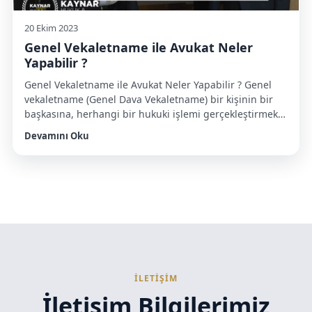
20 Ekim 2023
Genel Vekaletname ile Avukat Neler
Yapabilir ?
Genel Vekaletname ile Avukat Neler Yapabilir ? Genel
vekaletname (Genel Dava Vekaletname) bir kişinin bir
başkasına, herhangi bir hukuki işlemi gerçekleştirmek
veya temsil etmek için verdiği yetki belgesidir. Genel
Devamını Oku
Dava Vekaletnamesi vekilin (yetkili) kişi adına belirli
görevleri yerine getirmesine izin verir. Genel
vekaletname (genel dava vekaletnamesi), kapsamlı bir
yetki sağlar ve genellikle özel durumlarla sınırlı […]
İLETİŞİM
İletişim Bilgilerimiz