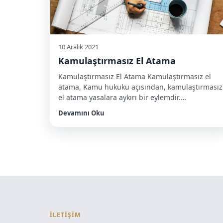
10 Aralık 2021
Kamulaştırmasız El Atama
Kamulaştırmasız El Atama Kamulaştırmasız el
atama, Kamu hukuku açısından, kamulaştırmasız
el atama yasalara aykırı bir eylemdir.
Kamulaştırma, devletin belirli bir kamu yararı
Devamını Oku
nedeniyle, özel mülkiyete konu olan taşınmazları
devletin eline geçirmesi ve karşılığında
sahiplerine belirli bir bedel ödemesidir.
Kamulaştırma işlemi, Anayasa’nın 46.
maddesinde düzenlenmiştir ve hukuki bir
prosedür gerektirir. Ancak kamulaştırmasız el
atama, bir kişinin […]
İLETİŞİM