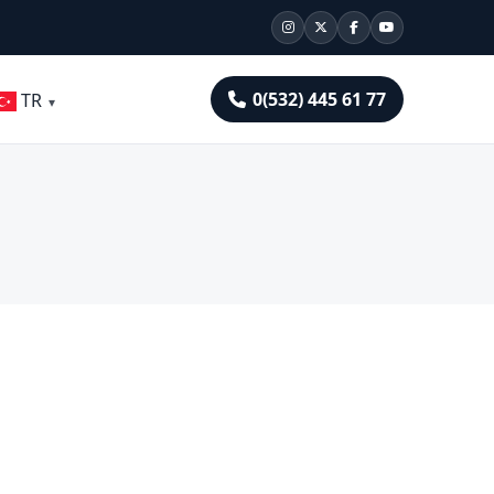
0(532) 445 61 77
TR