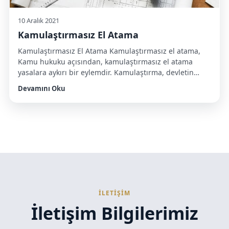
10 Aralık 2021
Kamulaştırmasız El Atama
Kamulaştırmasız El Atama Kamulaştırmasız el atama,
Kamu hukuku açısından, kamulaştırmasız el atama
yasalara aykırı bir eylemdir. Kamulaştırma, devletin
belirli bir kamu yararı nedeniyle, özel mülkiyete konu
Devamını Oku
olan taşınmazları devletin eline geçirmesi ve
karşılığında sahiplerine belirli bir bedel ödemesidir.
Kamulaştırma işlemi, Anayasa’nın 46. maddesinde
düzenlenmiştir ve hukuki bir prosedür gerektirir. Ancak
kamulaştırmasız el atama, bir kişinin […]
İLETİŞİM
İletişim Bilgilerimiz