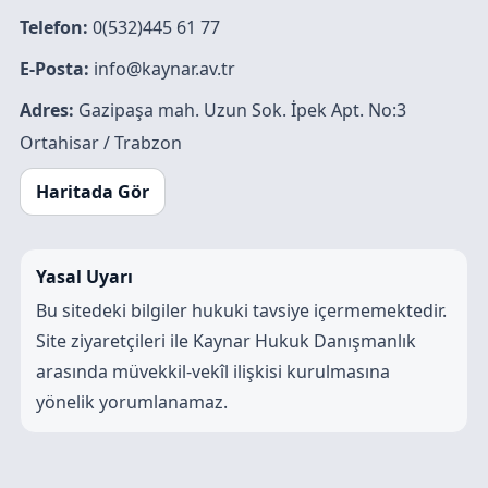
Telefon:
0(532)445 61 77
E-Posta:
info@kaynar.av.tr
Adres:
Gazipaşa mah. Uzun Sok. İpek Apt. No:3
Ortahisar / Trabzon
Haritada Gör
Yasal Uyarı
Bu sitedeki bilgiler hukuki tavsiye içermemektedir.
Site ziyaretçileri ile Kaynar Hukuk Danışmanlık
arasında müvekkil-vekîl ilişkisi kurulmasına
yönelik yorumlanamaz.