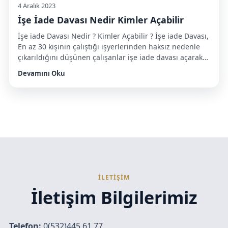
4 Aralık 2023
İşe İade Davası Nedir Kimler Açabilir
İşe iade Davası Nedir ? Kimler Açabilir ? İşe iade Davası,
En az 30 kişinin çalıştığı işyerlerinden haksız nedenle
çıkarıldığını düşünen çalışanlar işe iade davası açarak
4+4 ya da kıdemlerinin daha fazla olması halinde 4+8
Devamını Oku
şeklinde boşta geçen süre ve işe başlatmama tazminatı
alabilirler. İşe iade davasını açmak için beden işçisi
olma zorunluluğu yoktur, banka […]
İLETİŞİM
İletişim Bilgilerimiz
Telefon:
0(532)445 61 77