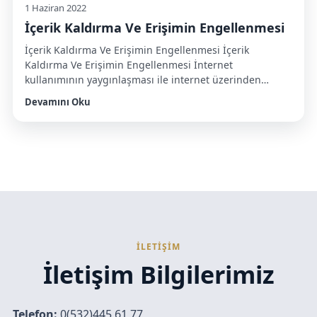
1 Haziran 2022
İçerik Kaldırma Ve Erişimin Engellenmesi
İçerik Kaldırma Ve Erişimin Engellenmesi İçerik
Kaldırma Ve Erişimin Engellenmesi İnternet
kullanımının yaygınlaşması ile internet üzerinden
işlenen suçların ve ihlallerin sayısı da gün geçtikçe
Devamını Oku
artmaktadır. İnternetin, yararlı bilgiye hızlı bir şekilde
ulaşmamamızı sağlama gibi olumlu etkileri olsa da
zararlı içeriklerin de aynı hızla yayılmasına sebebiyet
verme gibi olumsuz etkileri bulunmaktadır. İnternet
ortamında paylaşılan hukuka aykırı […]
İLETİŞİM
İletişim Bilgilerimiz
Telefon:
0(532)445 61 77