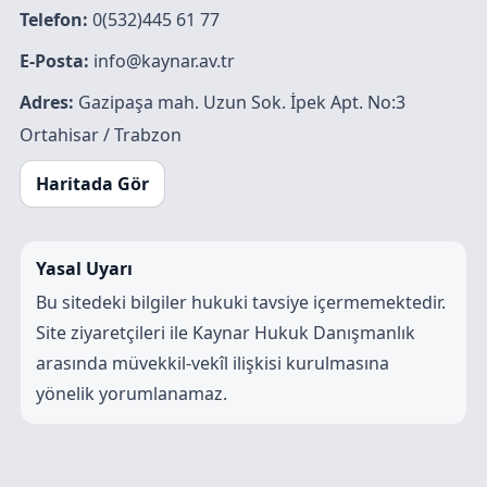
Telefon:
0(532)445 61 77
E-Posta:
info@kaynar.av.tr
Adres:
Gazipaşa mah. Uzun Sok. İpek Apt. No:3
Ortahisar / Trabzon
Haritada Gör
Yasal Uyarı
Bu sitedeki bilgiler hukuki tavsiye içermemektedir.
Site ziyaretçileri ile Kaynar Hukuk Danışmanlık
arasında müvekkil-vekîl ilişkisi kurulmasına
yönelik yorumlanamaz.