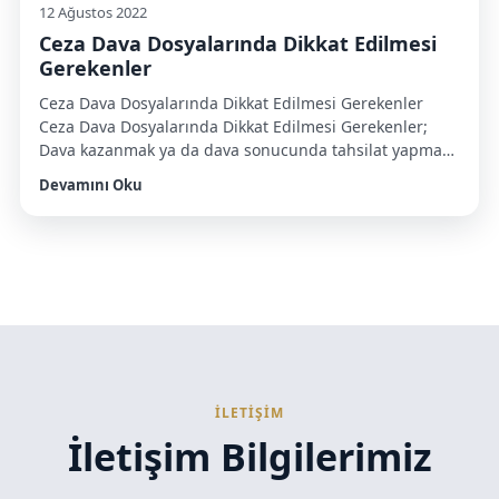
12 Ağustos 2022
Ceza Dava Dosyalarında Dikkat Edilmesi
Gerekenler
Ceza Dava Dosyalarında Dikkat Edilmesi Gerekenler
Ceza Dava Dosyalarında Dikkat Edilmesi Gerekenler;
Dava kazanmak ya da dava sonucunda tahsilat yapmak
suretiyle istenilen başarı elde edilebilir. Ancak
Devamını Oku
bunlardan daha önemli olan bir şey vardır ki o da hukuk
hizmetinde süreklilik ve istikrardır. Kaynar Hukuk
bürosu olarak sizlere profesyonel çözüm önerileri
sunuyoruz. Özellikle ceza hukuku alanında Trabzon […]
İLETİŞİM
İletişim Bilgilerimiz