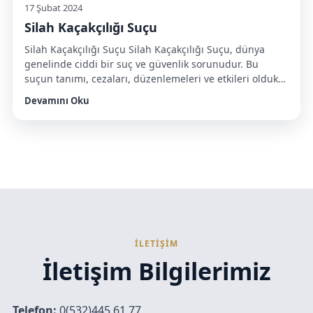
17 Şubat 2024
Silah Kaçakçılığı Suçu
Silah Kaçakçılığı Suçu Silah Kaçakçılığı Suçu, dünya
genelinde ciddi bir suç ve güvenlik sorunudur. Bu
suçun tanımı, cezaları, düzenlemeleri ve etkileri oldukça
önemlidir. Bu yazıda, silah kaçakçılığı suçuyla ilgili pek
Devamını Oku
çok konuya odaklanacağız. Hangi kanunlarla
düzenlendiği, cezaları, suçla mücadelede kullanılan
yöntemler, önemli mahkeme kararları, uluslararası iş
birliği, toplum üzerindeki etkileri ve silah kaçakçılığı
suçlarıyla ilgili […]
İLETİŞİM
İletişim Bilgilerimiz
Telefon:
0(532)445 61 77