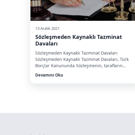
13 Aralık 2021
Sözleşmeden Kaynaklı Tazminat
Davaları
Sözleşmeden Kaynaklı Tazminat Davaları
Sözleşmeden Kaynaklı Tazminat Davaları, Türk
Borçlar Kanununda Sözleşmenin, tarafların
iradelerini karşılıklı ve birbirine uygun olarak
Devamını Oku
açıklamalarıyla kurulduğu açıkça düzenlenmiştir
Sözleşmelerin geçerliliği, kanunda aksi
öngörülmedikçe, hiçbir şekle bağlı değildir.
Kanunda sözleşmeler için öngörülen şekil, kural
olarak geçerlilik şeklidir. Öngörülen şekle
uyulmaksızın kurulan sözleşmeler hüküm
doğurmaz. Türk Borçlar Kanununun 207-649
hükümleri arasında yer […]