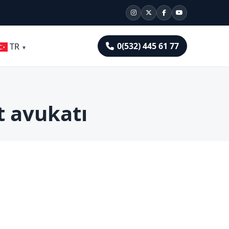
0(532) 445 61 77
TR
t avukatı