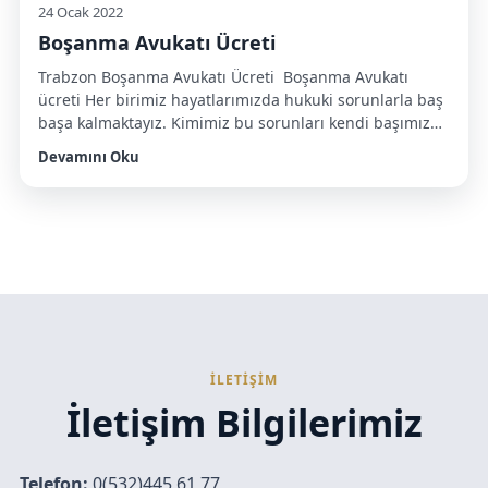
24 Ocak 2022
Boşanma Avukatı Ücreti
Trabzon Boşanma Avukatı Ücreti Boşanma Avukatı
ücreti Her birimiz hayatlarımızda hukuki sorunlarla baş
başa kalmaktayız. Kimimiz bu sorunları kendi başımıza
çözmeyi kimimiz ise profesyonel destek alarak
Devamını Oku
avukatlarla halletmeyi tercih etmekteyiz.
Toplumumuzun genel yapısına baktığımızda hatta daha
özele indirgeyerek Trabzon halkını ele aldığımızda
insanlar hukuki sorunlarını çözerken konunun eğitimini
almış insanlarla birlikte ilerlemek yerine sorunlarına
kendileri […]
İLETİŞİM
İletişim Bilgilerimiz
Telefon:
0(532)445 61 77