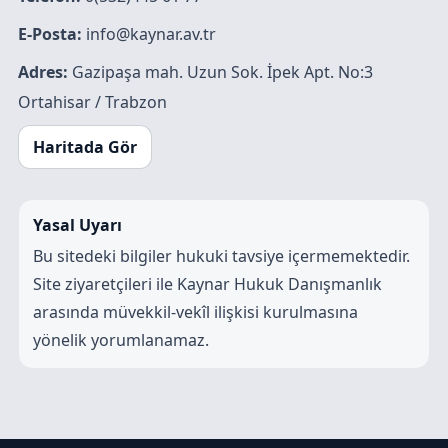
E-Posta:
info@kaynar.av.tr
Adres:
Gazipaşa mah. Uzun Sok. İpek Apt. No:3
Ortahisar / Trabzon
Haritada Gör
Yasal Uyarı
Bu sitedeki bilgiler hukuki tavsiye içermemektedir.
Site ziyaretçileri ile Kaynar Hukuk Danışmanlık
arasında müvekkil-vekîl ilişkisi kurulmasına
yönelik yorumlanamaz.