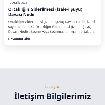
17 Aralık 2021
Ortaklığın Giderilmesi (İzale-i Şuyu)
Davası Nedir
Ortaklığın Giderilmesi (İzale-i Şuyu) Davası Nedir izalei
şuyu ne demek ? Ortaklığın Giderilmesi (İzale-i Şuyu)
Davası Nedir , taşınır veya taşınmaz bir malın ortakları
arasında paydaşlığa son vererek ferdi mülkiyete
Devamını Oku
geçmek amacıyla açılan davalardır. Bu dava genellikle
miras olduğu durumda mirasçılar tarafından açılan bir
dava türüdür. Ortaklığın giderilmesi iki şekilde
gerçekleşir; Aynen taksim ile ortaklığın […]
İLETİŞİM
İletişim Bilgilerimiz