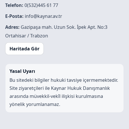
Telefon:
0(532)445 61 77
E-Posta:
info@kaynar.av.tr
Adres:
Gazipaşa mah. Uzun Sok. İpek Apt. No:3
Ortahisar / Trabzon
Haritada Gör
Yasal Uyarı
Bu sitedeki bilgiler hukuki tavsiye içermemektedir.
Site ziyaretçileri ile Kaynar Hukuk Danışmanlık
arasında müvekkil-vekîl ilişkisi kurulmasına
yönelik yorumlanamaz.