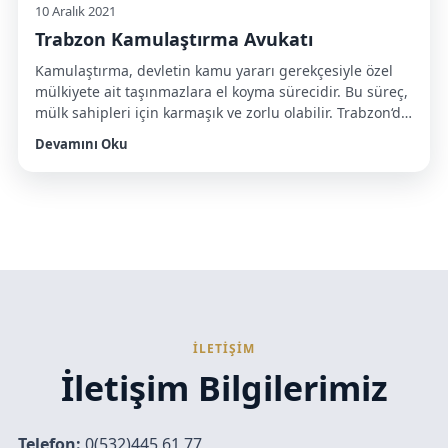
10 Aralık 2021
Trabzon Kamulaştırma Avukatı
Kamulaştırma, devletin kamu yararı gerekçesiyle özel
mülkiyete ait taşınmazlara el koyma sürecidir. Bu süreç,
mülk sahipleri için karmaşık ve zorlu olabilir. Trabzon‘da
kamulaştırma avukatı olarak hizmet veren uzmanlar,
Devamını Oku
haklarınızın korunmasında ve adil bir bedel almanızda
kritik bir rol oynar. Kamulaştırma Nedir? Kamulaştırma,
devletin veya kamu tüzel kişilerinin, kamu yararı
amacıyla özel mülkiyete ait taşınmazlara bedelini […]
İLETİŞİM
İletişim Bilgilerimiz
Telefon:
0(532)445 61 77