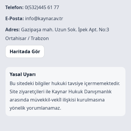
Telefon:
0(532)445 61 77
E-Posta:
info@kaynar.av.tr
Adres:
Gazipaşa mah. Uzun Sok. İpek Apt. No:3
Ortahisar / Trabzon
Haritada Gör
Yasal Uyarı
Bu sitedeki bilgiler hukuki tavsiye içermemektedir.
Site ziyaretçileri ile Kaynar Hukuk Danışmanlık
arasında müvekkil-vekîl ilişkisi kurulmasına
yönelik yorumlanamaz.