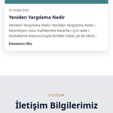
31 Aralık 2021
Yeniden Yargılama Nedir
Yeniden Yargılama Nedir Yeniden Yargılama Nedir ;
Kesinleşen ceza mahkemesi kararları için iade-i
muhakeme başvurusuyla birlikte hatalı ya da eksik
hüküm sonucunda “mağdur” olan sanıklar yeniden
Devamını Oku
yargılanma imkanı elde etmekte ve bu imkan sayesinde
cezanın infazı durdurularak kişiler özgürlüklerine
yeniden kavuşabilmektedir. CMK 311. Madde: HÜKÜMLÜ
LEHİNE YARGILAMANIN YENİLENMESİ NEDENLERİ (1)
Kesinleşen bir hükümle sonuçlanmış bir […]
İLETİŞİM
İletişim Bilgilerimiz