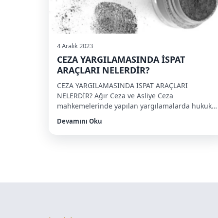
4 Aralık 2023
CEZA YARGILAMASINDA İSPAT
ARAÇLARI NELERDİR?
CEZA YARGILAMASINDA İSPAT ARAÇLARI
NELERDİR? Ağır Ceza ve Asliye Ceza
mahkemelerinde yapılan yargılamalarda hukuk
mahkemelerinden farklı olarak “izinsiz elde
Devamını Oku
edilen veriler ”de “başkaca delil elde etme imkânı
yok ise” ya da “kamuya mal olmuş veriler” ise
ispat aracı olarak kullanılabilmektedir. Bu
nedenle izinsiz ele geçen her veri ya da
bulgunun “yasak delil” olarak nitelendirilip
muhakeme […]