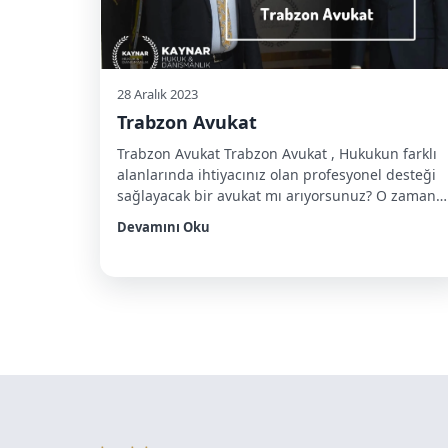
28 Aralık 2023
Trabzon Avukat
Trabzon Avukat Trabzon Avukat , Hukukun farklı
alanlarında ihtiyacınız olan profesyonel desteği
sağlayacak bir avukat mı arıyorsunuz? O zaman
doğru yerdesiniz! Trabzon’da, her türlü hukuki
Devamını Oku
konuda size yardımcı olacak uzman avukatlarla
tanışmaya hazır olun. Bu blog yazısında,
Trabzon’da bulabileceğiniz farklı avukatlık
alanlarına odaklanacağız. Eğer size en çok
ihtiyacınız olan avukat hakkında bilgi almak
istiyorsanız, okumaya […]