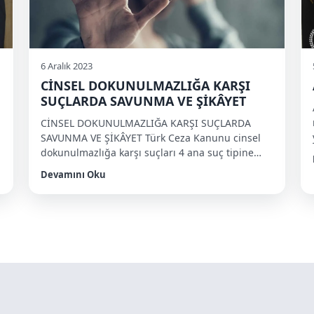
6 Aralık 2023
CİNSEL DOKUNULMAZLIĞA KARŞI
SUÇLARDA SAVUNMA VE ŞİKÂYET
CİNSEL DOKUNULMAZLIĞA KARŞI SUÇLARDA
SAVUNMA VE ŞİKÂYET Türk Ceza Kanunu cinsel
dokunulmazlığa karşı suçları 4 ana suç tipine
ayrılmıştır. Bu suçlar; ➢ Cinsel saldırı ➢
Devamını Oku
Çocukların cinsel istismarı ➢ Reşit olmayanla
cinsel ilişki ➢ Cinsel taciz olarak sıralanmıştır. Bu
suç türlerine ait yargılamalarda müşteki ve sanık
için en zor olan konu elbette ki ispat meselesidir.
[…]