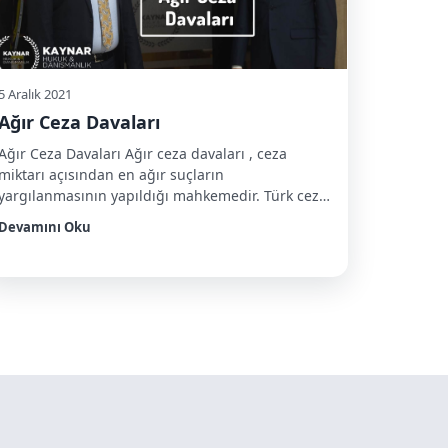
5 Aralık 2021
Ağır Ceza Davaları
Ağır Ceza Davaları Ağır ceza davaları , ceza
miktarı açısından en ağır suçların
yargılanmasının yapıldığı mahkemedir. Türk ceza
kanununda ağır ceza mahkemesinin bakmakla
Devamını Oku
görevli kıldığı suç tiplerini şu şekilde
sınıflandırmıştır. Burada önemle belirtmemiz
gereken husus ceza kanunumuz dışında özel
kanunlar başka suçlara bakmakla görevli
kılmadığı sürece aşağıda sıralayacağımız suçlara
ağır ceza mahkemesi bakmaktadır. Ağır Ceza […]