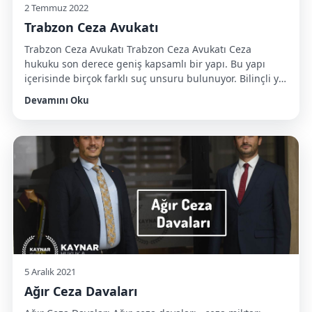
2 Temmuz 2022
Trabzon Ceza Avukatı
Trabzon Ceza Avukatı Trabzon Ceza Avukatı Ceza
hukuku son derece geniş kapsamlı bir yapı. Bu yapı
içerisinde birçok farklı suç unsuru bulunuyor. Bilinçli ya
da bilinçsiz olarak bu suç unsurlarından bir tanesi ile
Devamını Oku
ilişkilendirilebilirsiniz. Böyle bir durum ile karşılaştığınız
durumda en iyi avukatlar ile çalışmanız ve davanın
kendi lehinize sonuçlanmasını sağlamanız gerekli. Çok
sayıda avukatın […]
5 Aralık 2021
Ağır Ceza Davaları