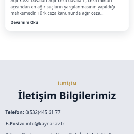
Ağır Ceza Davaları Ağır ceza davaları , ceza miktarı
açısından en ağır suçların yargılanmasının yapıldığı
mahkemedir. Türk ceza kanununda ağır ceza
mahkemesinin bakmakla görevli kıldığı suç tiplerini şu
Devamını Oku
şekilde sınıflandırmıştır. Burada önemle belirtmemiz
gereken husus ceza kanunumuz dışında özel kanunlar
başka suçlara bakmakla görevli kılmadığı sürece
aşağıda sıralayacağımız suçlara ağır ceza mahkemesi
bakmaktadır. Ağır Ceza […]
İLETİŞİM
İletişim Bilgilerimiz
Telefon:
0(532)445 61 77
E-Posta:
info@kaynar.av.tr