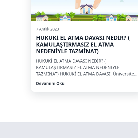
7 Aralık 2023
HUKUKİ EL ATMA DAVASI NEDİR? (
KAMULAŞTIRMASIZ EL ATMA
NEDENİYLE TAZMİNAT)
HUKUKİ EL ATMA DAVASI NEDİR? (
KAMULAŞTIRMASIZ EL ATMA NEDENİYLE
TAZMİNAT) HUKUKİ EL ATMA DAVASI, Üniversite,
Belediye ve benzeri idari makamların ihtiyaçları
Devamını Oku
doğrultusunda hazırlanan imar planları ile
şahıslara ait taşınmazlar üzerinde
kamulaştırmasız el atma yapılabilmektedir. İmar
planında kamulaştırma alanı gösterilmesine
rağmen fiilen istimlakı gerçekleşmeyen bu
taşınmazların hak sahipleri mağduriyeti
gündeme gelirse Hukuki El Atma nedeniyle […]