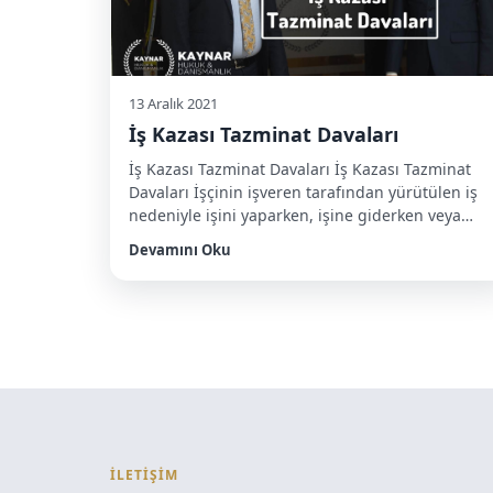
13 Aralık 2021
İş Kazası Tazminat Davaları
İş Kazası Tazminat Davaları İş Kazası Tazminat
Davaları İşçinin işveren tarafından yürütülen iş
nedeniyle işini yaparken, işine giderken veya
işiyle ilgili herhangi bir faaliyeti esnasında kaza
Devamını Oku
geçirmesi neticesinde meydana gelen
zararlardan doğan tazminatı işveren talep
etmektedir. İş kazası yetkili kolluk kuvvetlerine
derhal ve Sosyal Güvenlik Kurumuna ise en geç
kazadan sonraki üç işgünü içinde bildirilmelidir.
İş […]
İLETİŞİM