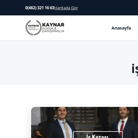
0(462) 321 16 63
Haritada Gör
Anasayfa
i