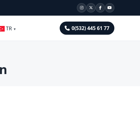
0(532) 445 61 77
TR
on