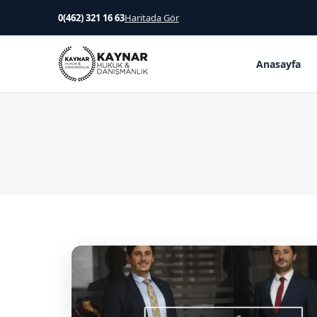
0(462) 321 16 63
Haritada Gör
Anasayfa