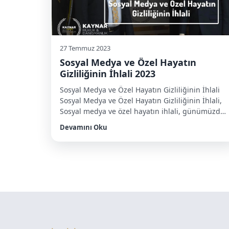
27 Temmuz 2023
Sosyal Medya ve Özel Hayatın
Gizliliğinin İhlali 2023
Sosyal Medya ve Özel Hayatın Gizliliğinin İhlali
Sosyal Medya ve Özel Hayatın Gizliliğinin İhlali,
Sosyal medya ve özel hayatın ihlali, günümüzde
teknolojinin ve internetin hızla gelişmesiyle
Devamını Oku
birlikte artan bir sorun haline gelmiştir. Özel
hayatın ihlali, bir kişinin özel ve kişisel
bilgilerinin, fotoğraflarının, videolarının veya
diğer kişisel içeriklerinin izni olmadan
yayınlanması veya paylaşılması anlamına gelir.
Bu […]