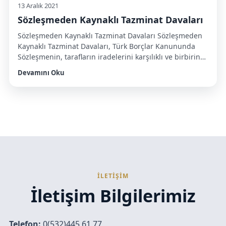
13 Aralık 2021
Sözleşmeden Kaynaklı Tazminat Davaları
Sözleşmeden Kaynaklı Tazminat Davaları Sözleşmeden
Kaynaklı Tazminat Davaları, Türk Borçlar Kanununda
Sözleşmenin, tarafların iradelerini karşılıklı ve birbirine
uygun olarak açıklamalarıyla kurulduğu açıkça
Devamını Oku
düzenlenmiştir. Sözleşmelerin geçerliliği, kanunda aksi
öngörülmedikçe, hiçbir şekle bağlı değildir. Kanunda
sözleşmeler için öngörülen şekil, kural olarak geçerlilik
şeklidir. Öngörülen şekle uyulmaksızın kurulan
sözleşmeler hüküm doğurmaz. Türk Borçlar Kanununun
207-649 hükümleri arasında yer […]
İLETİŞİM
İletişim Bilgilerimiz
Telefon:
0(532)445 61 77