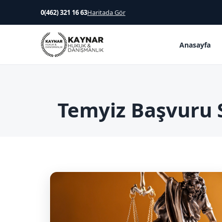
0(462) 321 16 63
Haritada Gör
Anasayfa
Temyiz Başvuru S