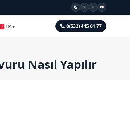
0(532) 445 61 77
TR
uru Nasıl Yapılır