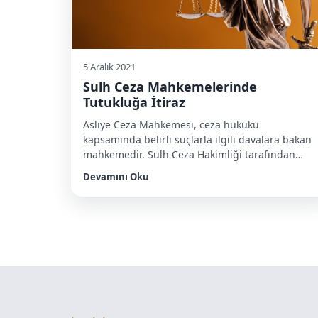
5 Aralık 2021
Sulh Ceza Mahkemelerinde
Tutukluğa İtiraz
Asliye Ceza Mahkemesi, ceza hukuku
kapsamında belirli suçlarla ilgili davalara bakan
mahkemedir. Sulh Ceza Hakimliği tarafından
verilen tutukluluk kararlarına yapılan itirazlar da
Devamını Oku
artık Asliye Ceza Mahkemesi tarafından
incelenmektedir. Başlıca görevleri şunlardır:
Tutuklama kararlarına itirazları değerlendirmek
Adli kontrol kararlarını incelemek Cumhuriyet
Savcıları tarafından verilen kararlara yapılan
itirazları değerlendirmek Ceza davalarına
bakmak ve karara bağlamak Diğer ceza […]