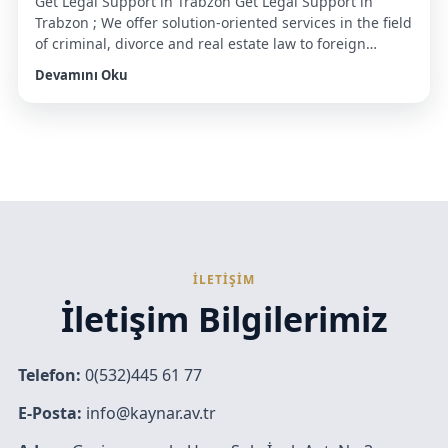
Get Legal Support in Trabzon Get Legal Support in
Trabzon ; We offer solution-oriented services in the field
of criminal, divorce and real estate law to foreign
citizens looking for a lawyer in Trabzon. To benefit from
Devamını Oku
this service, you can make an appointment through our
office number. Residence permit and citizenship
procedures In order […]
İLETİŞİM
İletişim Bilgilerimiz
Telefon:
0(532)445 61 77
E-Posta:
info@kaynar.av.tr