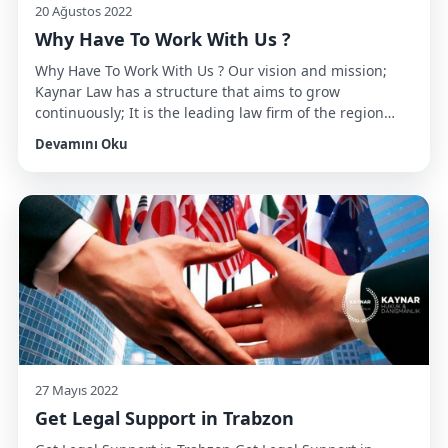
20 Ağustos 2022
Why Have To Work With Us ?
Why Have To Work With Us ? Our vision and mission;
Kaynar Law has a structure that aims to grow
continuously; It is the leading law firm of the region
based in Trabzon, serving in cities such as Istanbul,
Devamını Oku
Izmir, Ankara and Adana. It is the top priority to
produce solutions based on trust in […]
27 Mayıs 2022
Get Legal Support in Trabzon