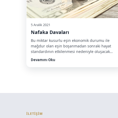
5 Aralık 2021
Nafaka Davaları
Bu miktar kusurlu eşin ekonomik durumu ile
mağdur olan eşin boşanmadan sonraki hayat
standardının etkilenmesi nedeniyle oluşacak
kanaat neticesinde hakimin takdirinde
Devamını Oku
bulunmakta olup emsal Yargıtay kararları elbette
ki örnek teşkil etmektedir.
https://www.ensonhaber.com/magazin/ivana-
sertten-nafaka-cikisi Tedbir Nafakası Tedbir
Nafakası Maddi açıdan zor durumda bulunan
eşin daha fazla zor duruma düşmemesi için
boşanma davası açılmasından itibaren dava
sonunda verilen […]
İLETİŞİM