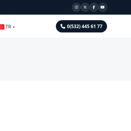
0(532) 445 61 77
TR