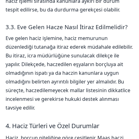
haciz işlemi sırasında kanunlara aykırı bir durum
tespit edilirse, bu da durdurma gerekçesi olabilir.
3.3. Eve Gelen Hacze Nasıl İtiraz Edilmelidir?
Eve gelen haciz işlemine, haciz memurunun
düzenlediği tutanağa itiraz ederek müdahale edilebilir.
Bu itiraz, icra müdürlüğüne sunulacak dilekçe ile
yapılır. Dilekçede, haczedilen eşyaların borçluya ait
olmadığının ispatı ya da haczin kanunlara uygun
olmadığını belirten ayrıntılı bilgiler yer almalıdır. Bu
süreçte, haczedilemeyecek mallar listesinin dikkatlice
incelenmesi ve gerekirse hukuki destek alınması
tavsiye edilir.
4. Haciz Türleri ve Özel Durumlar
Haciz, borcun niteliğine göre çeşitlenir. Maaş haczi,