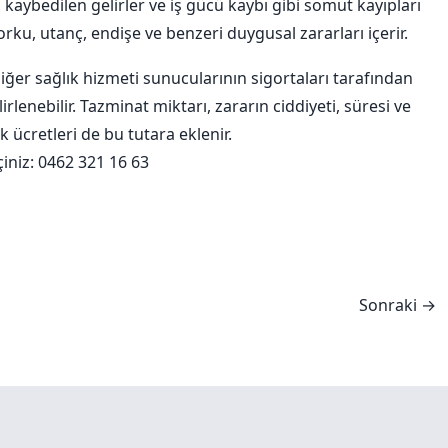
i, kaybedilen gelirler ve iş gücü kaybı gibi somut kayıpları
korku, utanç, endişe ve benzeri duygusal zararları içerir.
iğer sağlık hizmeti sunucularının sigortaları tarafından
rlenebilir. Tazminat miktarı, zararın ciddiyeti, süresi ve
ık ücretleri de bu tutara eklenir.
çiniz:
0462 321 16 63
Sonraki →