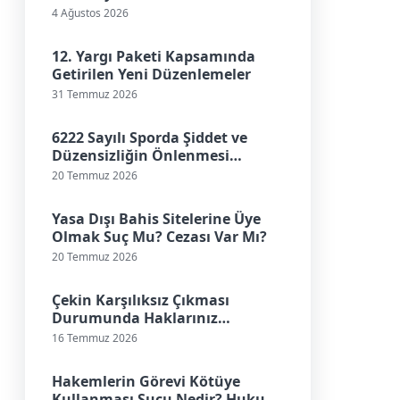
Ne Kadardır?
4 Ağustos 2026
12. Yargı Paketi Kapsamında
Getirilen Yeni Düzenlemeler
31 Temmuz 2026
6222 Sayılı Sporda Şiddet ve
Düzensizliğin Önlenmesi
Kanunu Nedir?
20 Temmuz 2026
Yasa Dışı Bahis Sitelerine Üye
Olmak Suç Mu? Cezası Var Mı?
20 Temmuz 2026
Çekin Karşılıksız Çıkması
Durumunda Haklarınız
Nelerdir?
16 Temmuz 2026
Hakemlerin Görevi Kötüye
Kullanması Suçu Nedir? Hukuki