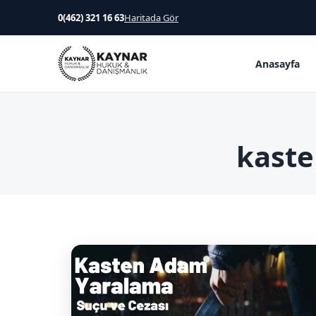
0(462) 321 16 63
Haritada Gör
Anasayfa
kaste