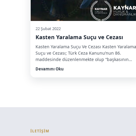
22 Şubat 2022
Kasten Yaralama Suçu ve Cezası
Kasten Yaralama Suçu Ve Cezası Kasten Yaralam
Suçu ve Cezası; Türk Ceza Kanunu’nun 86.
maddesinde düzenlenmekte olup “başkasının
vücuduna acı verme veya sağlığının ya da
Devamını Oku
algılama yeteneğinin bozulmasına neden olma”
şeklinde tanımlanmaktadır. Kasten yaralama
suçuyla korunan hukuki yarar ve suçun konusu
vücut dokunulmazlığı hakkıdır. Vücut
dokunulmazlığı, yaşam hakkı kadar önemli olan
ve insanlık onurunu içinde […]
İLETİŞİM