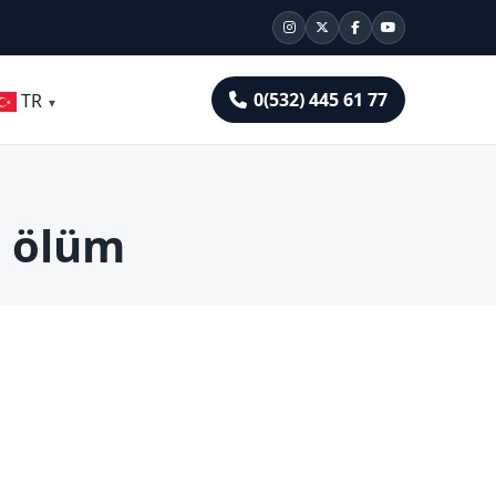
0(532) 445 61 77
TR
a ölüm